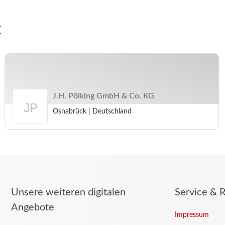
k
J.H. Pölking GmbH & Co. KG
Osnabrück
|
Deutschland
Arbeitgeberprofil
J.H.
Pölking
GmbH
&
Co.
Unsere weiteren digitalen
Service & R
KG
Angebote
Impressum