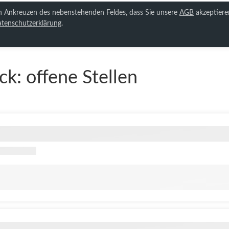
ch Ankreuzen des nebenstehenden Feldes, dass Sie unsere
AGB
akzeptiere
tenschutzerklärung
.
ück:
offene Stellen